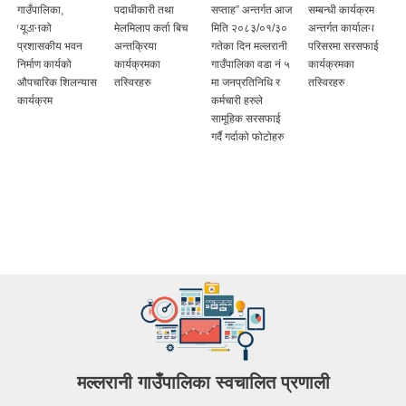
गाउँपालिका,
पदाधीकारी तथा
सप्ताह” अन्तर्गत आज
सम्बन्धी कार्यक्रम
क
प्यूठानको
मेलमिलाप कर्ता बिच
मिति २०८३/०१/३०
अन्तर्गत कार्यालय
प्रशासकीय भवन
अन्तक्रिया
गतेका दिन मल्लरानी
परिसरमा सरसफाई
निर्माण कार्यको
कार्यक्रमका
गाउँपालिका वडा नं ५
कार्यक्रमका
औपचारिक शिलन्यास
तस्विरहरु
मा जनप्रतिनिधि र
तस्विरहरु
कार्यक्रम
कर्मचारी हरुले
सामूहिक सरसफाई
गर्दै गर्दाको फोटोहरु
मल्लरानी गाउँपालिका स्वचालित प्रणाली