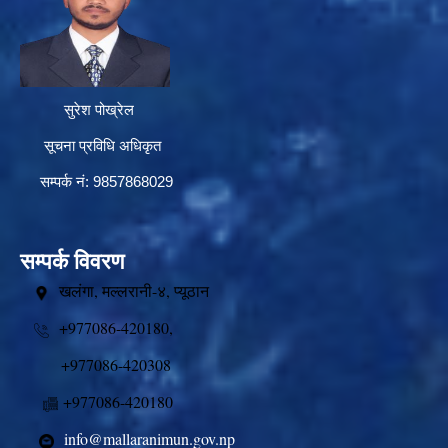
सुरेश पोख्रेल
सूचना प्रविधि अधिकृत
सम्पर्क नं: 9857868029
सम्पर्क विवरण
खलंगा, मल्लरानी-४, प्यूठान
+977086-420180,
+977086-420308
+977086-420180
info@mallaranimun.gov.np