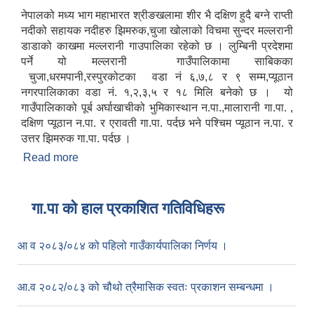
नेपालको मध्य भाग महाभारत श्रीङखलामा शीर भै दक्षिण हुदै बग्ने राप्ती
नदीको सहायक नदीहरु झिमरुक,चुजा खोलाको विचमा सुन्दर मल्लरानी
डाडाको काखमा मल्लरानी गाउपालिका रहेको छ । लुम्बिनी प्रदेशमा
पर्ने यो मल्लरानी गाउँपालिकामा साबिकका
चुजा,धरमपानी,रस्पुरकोटका वडा नं ६,७,८ र ९ सम्म,प्यूठान
नगरपालिकाका वडा नं. १,२,३,५ र १८ मिलि बनेको छ । यो
गाउँपालिकाको पूर्ब अर्घाखाचीको भुमिकास्थान न.पा.,मालारानी गा.पा. ,
दक्षिण प्यूठान न.पा. र एरावती गा.पा. पर्दछ भने पश्चिम प्यूठान न.पा. र
उत्तर झिमरुक गा.पा. पर्दछ ।
Read more
about मल्लरानी गाउँपालिकाकाे संक्षिप्त परिचय
गा.पा काे हाल प्रकाशित गतिविधिहरू
आ व २०८३/०८४ को पहिलो गाउँकार्यपालिका निर्णय ।
आ.व २०८२/०८३ को चौथो त्रैमासिक स्वतः प्रकाशन सम्बन्धमा ।