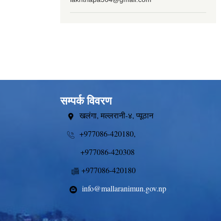
सम्पर्क विवरण
खलंगा, मल्लरानी-४, प्यूठान
+977086-420180,
+977086-420308
+977086-420180
info@mallaranimun.gov.np