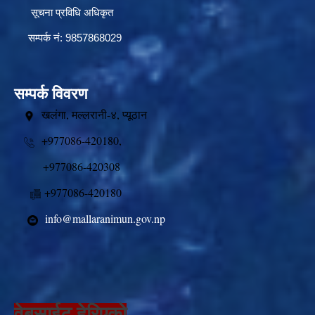
सूचना प्रविधि अधिकृत
सम्पर्क नं: 9857868029
सम्पर्क विवरण
खलंगा, मल्लरानी-४, प्यूठान
+977086-420180,
+977086-420308
+977086-420180
info@mallaranimun.gov.np
वेबसाईट हेरिएको