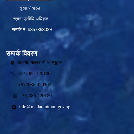
सुरेश पोख्रेल
सूचना प्रविधि अधिकृत
सम्पर्क नं: 9857868029
सम्पर्क विवरण
खलंगा, मल्लरानी-४, प्यूठान
+977086-420180,
+977086-420308
+977086-420180
info@mallaranimun.gov.np