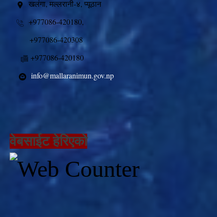
खलंगा, मल्लरानी-४, प्यूठान
+977086-420180,
+977086-420308
+977086-420180
info@mallaranimun.gov.np
वेबसाईट हेरिएको