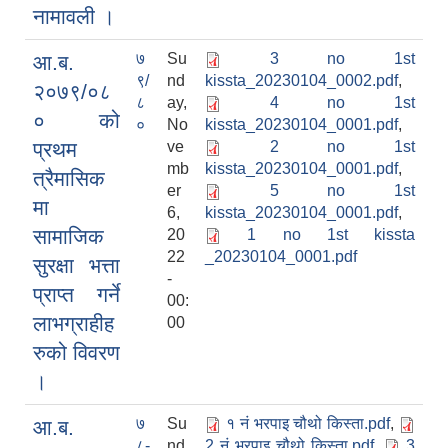
नामावली ।
७
Su
3 no 1st
आ.ब.
९/
nd
kissta_20230104_0002.pdf
,
२०७९/०८
८
ay,
4 no 1st
० को
०
No
kissta_20230104_0001.pdf
,
प्रथम
ve
2 no 1st
mb
kissta_20230104_0001.pdf
,
त्रैमासिक
er
5 no 1st
मा
6,
kissta_20230104_0001.pdf
,
सामाजिक
20
1 no 1st kissta
22
_20230104_0001.pdf
सुरक्षा भत्ता
-
प्राप्त गर्ने
00:
लाभग्राहीह
00
रुको विवरण
।
७
Su
१ नं भरपाइ चौथो किस्ता.pdf
,
आ.ब.
८-
nd
2 नं भरपाइ चौथो किस्ता.pdf
,
3