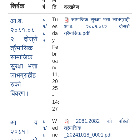
व
मि
शिर्षक
र्ष
ति
दस्तावेज
८
Tu
सामाजिक सुरक्षा भत्ता लाभग्राही
आ.ब.
१/
es
आ.ब. २०८१.०८२ दोस्रो
२०८१.०८
८
da
त्रैमासिक.pdf
२ दोस्रो
२
y,
त्रैमासिक
Fe
br
सामाजिक
ua
सुरक्षा भत्ता
ry
लाभग्राहीह
11,
20
रुको
25
विवरण।
-
14:
27
८
W
2081.2082 को पहिलो
आ व
१/
ed
त्रैमासिक
२०८१।
८
ne
_20241018_0001.pdf