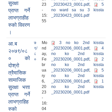
सुरक्षा
23
_20230423_0001.pdf
,
5
प्राप्त गर्ने
-
no ward sa su 3 kissta
15:
_20230423_0001.pdf
लाभग्राहीह
55
रुको विवरण
।
७
Mo
3 no ko 2nd kissta
आ.ब
९/
nd
_20230206_0001.pdf
,
4
२०७९/०८
८
ay,
no ko 2nd kissta
० को
०
Fe
_20230206_0001.pdf
,
2
दोश्रो
br
no ko 2nd kissta
ua
_20230206_0001.pdf
,
5
त्रैमासिक
ry
no ko 2nd kissta
सामाजिक
6,
_20230206_0001.pdf
,
1
सुरक्षा भत्ता
20
no ko 2nd kissta
23
_20230206_0001.pdf
प्राप्त गर्ने
-
लाभग्राहिह
16:
रुको
04