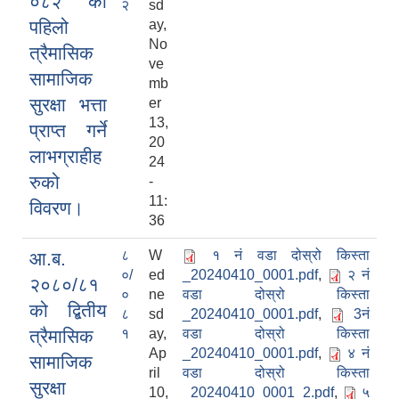
०८२ को
२
sd
पहिलो
ay,
No
त्रैमासिक
ve
सामाजिक
mb
सुरक्षा भत्ता
er
13,
प्राप्त गर्ने
20
लाभग्राहीह
24
रुको
-
11:
विवरण।
36
८
W
१ नं वडा दोस्रो किस्ता
आ.ब.
०/
ed
_20240410_0001.pdf
,
२ नं
२०८०/८१
०
ne
वडा दोस्रो किस्ता
को द्बितीय
८
sd
_20240410_0001.pdf
,
3नं
त्रैमासिक
१
ay,
वडा दोस्रो किस्ता
Ap
_20240410_0001.pdf
,
४ नं
सामाजिक
ril
वडा दोस्रो किस्ता
सुरक्षा
10,
_20240410_0001_2.pdf
,
५