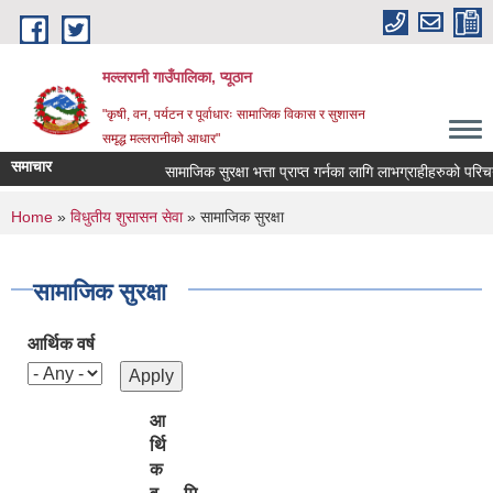
Skip to main content
मल्लरानी गाउँपालिका, प्यूठान
"कृषी, वन, पर्यटन र पूर्वाधारः सामाजिक विकास र सुशासन
समृद्ध मल्लरानीको आधार"
समाचार
सामाजिक सुरक्षा भत्ता प्राप्त गर्नका लागि लाभग्राहीहरुको परिचयपत्
You are here
Home
»
विधुतीय शुसासन सेवा
» सामाजिक सुरक्षा
सामाजिक सुरक्षा
आर्थिक वर्ष
आ
र्थि
क