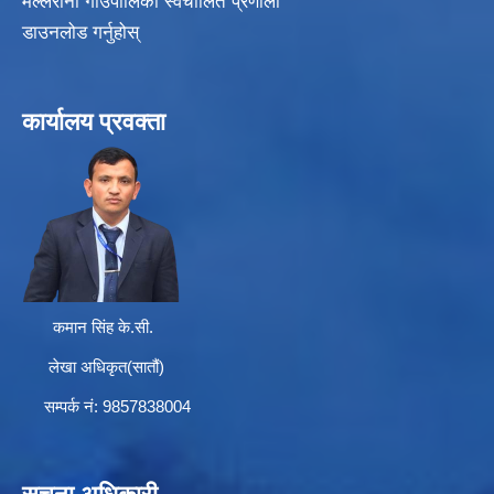
मल्लरानी गाउँपालिका स्वचालित प्रणाली
डाउनलोड गर्नुहोस्
कार्यालय प्रवक्ता
कमान सिंह के.सी.
लेखा अधिकृत(सातौं)
सम्पर्क न‌ं: 9857838004