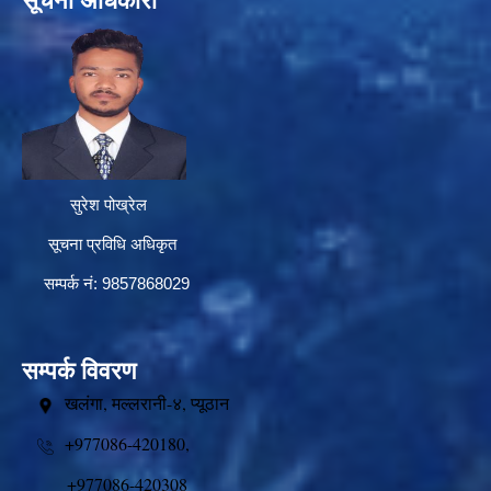
सूचना अधिकारी
सुरेश पोख्रेल
सूचना प्रविधि अधिकृत
सम्पर्क नं: 9857868029
सम्पर्क विवरण
खलंगा, मल्लरानी-४, प्यूठान
+977086-420180,
+977086-420308