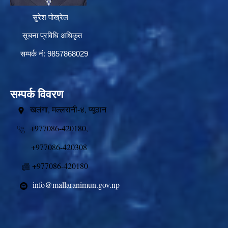
सुरेश पोख्रेल
सूचना प्रविधि अधिकृत
सम्पर्क नं: 9857868029
सम्पर्क विवरण
खलंगा, मल्लरानी-४, प्यूठान
+977086-420180,
+977086-420308
+977086-420180
info@mallaranimun.gov.np