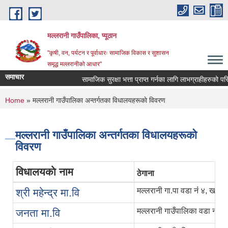
Skip to main content
मल्लरानी गाउँपालिका, प्यूठान
"कृषी, वन, पर्यटन र पूर्वाधारः सामाजिक विकास र सुशासन
समृद्ध मल्लरानीको आधार"
समाचार
सामाजिक सुरक्षा भत्ता प्राप्त गर्नका लागि लाभग्राहीहरुको परिच
You are here
Home
» मल्लरानी गाउँपालिका अन्तर्गतका विधालयहरूकाे विवरण
मल्लरानी गाउँपालिका अन्तर्गतका विधालयहरूकाे
विवरण
विधालयकाे नाम
ठेगाना
मल्लरानी गा.पा वडा नंं ४, खलंगा
श्री महेन्द्र मा.वि
मल्लरानी गाउँपालिका वडा नंं १ ल
जनता मा.वि