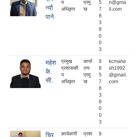
य
प्रमु
5
n@gma
न्यौ
अधिकृत
ख
7
il.com
पाने
8
3
8
0
0
3
प्रमुख
कार्या
9
kcmahe
महेश
प्रशासकी
लय
8
sh1992
के.
य
प्रमु
5
@gmail.
सी.
अधिकृत
ख
7
com
8
3
8
0
0
3
कार्यकारी
प्रशा
9
चिर