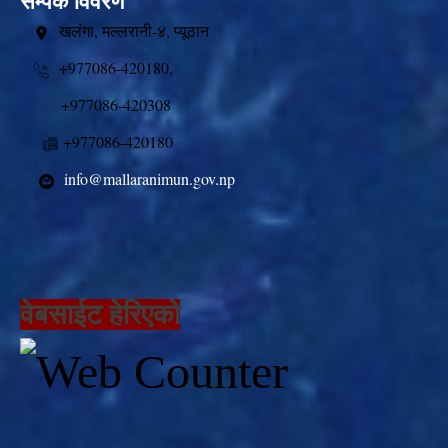
सम्पर्क विवरण
खलंगा, मल्लरानी-४, प्यूठान
+977086-420180,
+977086-420308
+977086-420180
info@mallaranimun.gov.np
वेबसाईट हेरिएको