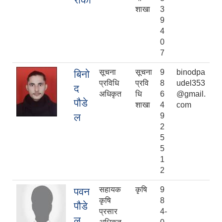
शाखा
3
9
4
0
7
सूचना
सूचना
9
binodpa
बिनो
प्रविधि
प्रवि
8
udel353
द
अधिकृत
धि
6
@gmail.
पौडे
शाखा
4
com
ल
9
2
5
5
1
2
सहायक
कृषि
9
पवन
कृषि
8
पौडे
प्रसार
4-
ल