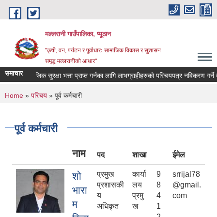
Skip to main content
मल्लरानी गाउँपालिका, प्यूठान
"कृषी, वन, पर्यटन र पूर्वाधारः सामाजिक विकास र सुशासन
समृद्ध मल्लरानीको आधार"
समाचार
सामाजिक सुरक्षा भत्ता प्राप्त गर्नका लागि लाभग्राहीहरुको परिचयपत्र नविकरण गर्ने बारे सूच
You are here
Home
»
परिचय
» पूर्व कर्मचारी
पूर्व कर्मचारी
नाम
पद
शाखा
ईमेल
प्रमुख
कार्या
9
srrijal78
शो
प्रशासकी
लय
8
@gmail.
भारा
य
प्रमु
4
com
म
अधिकृत
ख
1
2