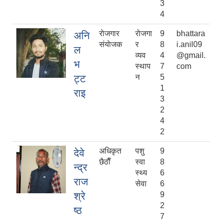
3
4
राेजगार
राेजगा
9
bhattara
अनि
संयाेजक
र
8
i.anil09
ल
व्यव
4
@gmail.
भ
स्थाप
7
com
ट्ट
न
5
1
राइ
3
2
4
2
अधिकृत
पशु
9
देवे
छैठाैँ
स्वा
8
न्द्र
स्थ्य
6
राज
सेवा
6
श्रे
9
2
ष्ठ
7