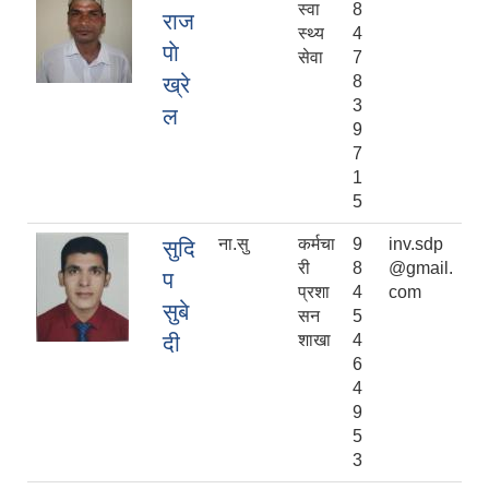
स्वा
8
राज
स्थ्य
4
पाे
सेवा
7
ख्रे
8
3
ल
9
7
1
5
ना.सु
कर्मचा
9
inv.sdp
सुदि
री
8
@gmail.
प
प्रशा
4
com
सुबे
सन
5
दी
शाखा
4
6
4
9
5
3