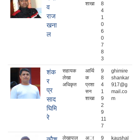
शाखा
8
व
4
राज
1
खना
0
6
ल
0
7
8
3
सहायक
आर्थि
9
ghimire
शंक
लेखा
क
8
shankar
र
अधिकृत
प्रशा
4
917@g
प्र
सन
1
mail.co
साद
शाखा
9
m
2
घिमि
9
रे
11
7
लेखापाल
अा
9
kaushal
काैश