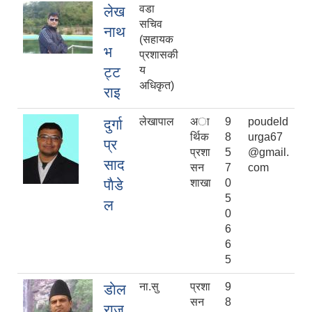
वडा
लेख
सचिव
नाथ
(सहायक
भ
प्रशासकी
ट्ट
य
अधिकृत)
राइ
लेखापाल
अा
9
poudeld
दुर्गा
र्थिक
8
urga67
प्र
प्रशा
5
@gmail.
साद
सन
7
com
पाैडे
शाखा
0
5
ल
0
6
6
5
ना.सु
प्रशा
9
डाेल
सन
8
राज