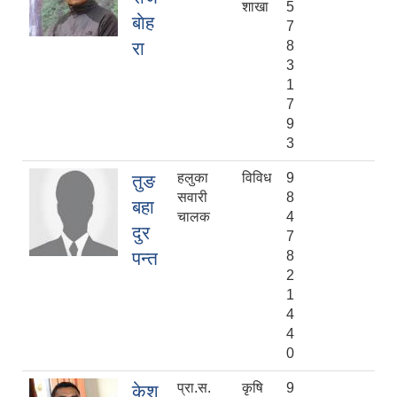
शाखा
5
बाेह
7
रा
8
3
1
7
9
3
हलुका
विविध
9
तुङ
सवारी
8
बहा
चालक
4
दुर
7
पन्त
8
2
1
4
4
0
प्रा.स.
कृषि
9
केश