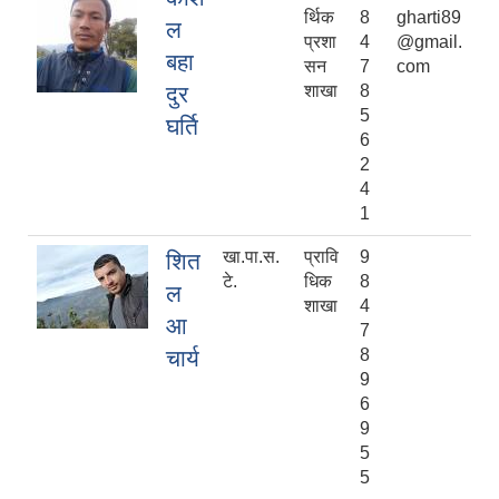
र्थिक
8
gharti89
ल
प्रशा
4
@gmail.
बहा
सन
7
com
दुर
शाखा
8
5
घर्ति
6
2
4
1
खा.पा.स.
प्रावि
9
शित
टे.
धिक
8
ल
शाखा
4
आ
7
चार्य
8
9
6
9
5
5