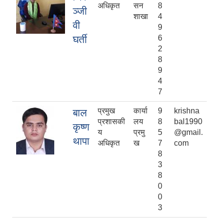
अधिकृत
सन
8
ञ्जी
शाखा
4
वी
9
घर्ती
6
2
8
9
4
7
प्रमुख
कार्या
9
krishna
बाल
प्रशासकी
लय
8
bal1990
कृष्ण
य
प्रमु
5
@gmail.
थापा
अधिकृत
ख
7
com
8
3
8
0
0
3