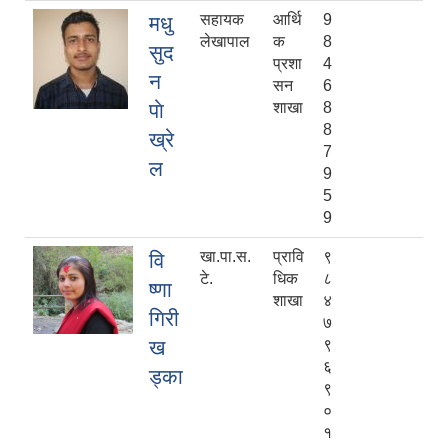
सहायक
आर्थि
9
मधु
लेखापाल
क
8
सुद
प्रशा
4
न
सन
6
पाे
शाखा
8
8
ख्रे
7
ल
9
5
9
खा.पा.स.
प्रावि
९
वि
टे.
धिक
८
ष्णा
शाखा
४
गिरी
७
ख
९
६
ड्का
९
०
१