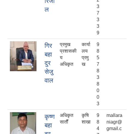
रिजा
3
ल
7
3
3
9
प्रमुख
कार्या
9
गिर
प्रशासकी
लय
8
बहा
य
प्रमु
5
दुर
अधिकृत
ख
7
सेजु
8
3
वाल
8
0
0
3
अधिकृत
कृषि
9
mallara
कृष्ण
साताैँ
शाखा
8
niagr@
बहा
4
gmail.c
दुर