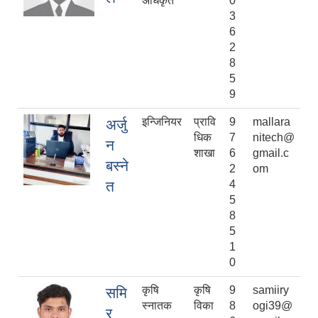
अधिकृत
0
3
6
2
8
5
9
इन्जिनियर
प्रावि
9
mallara
अर्जु
धिक
7
nitech@
न
शाखा
6
gmail.c
बस्ने
2
om
त
4
5
8
5
1
0
कृषि
कृषि
9
samiiry
समि
स्नातक
विका
8
ogi39@
र