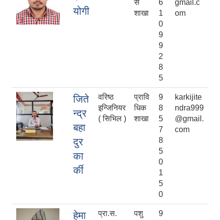
स
6
gmail.c
योगी
शाखा
1
om
0
9
9
2
8
5
वरिष्ठ
प्रावि
9
karkijite
जिते
इन्जिनियर
धिक
8
ndra999
न्द्र
( सिभिल )
शाखा
5
@gmail.
बहा
7
com
दुर
8
5
का
0
र्की
1
5
0
प्रा.स.
पशु
9
हेमा