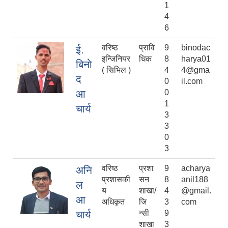
1
4
6
वरिष्ठ
प्रावि
9
binodac
ई.
इन्जिनियर
धिक
8
harya01
बिनाे
( सिभिल )
4
4@gma
द
0
il.com
आ
0
1
चार्य
3
3
0
3
वरिष्ठ
प्रशा
9
acharya
अनि
प्रशासकी
सन
8
anil188
ल
य
शाखा/
4
@gmail.
आ
अधिकृत
जि
3
com
चार्य
न्सी
9
शाखा
3