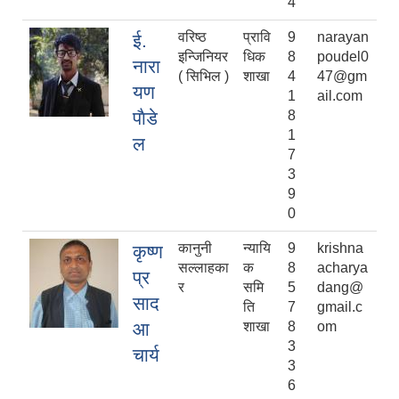
4
वरिष्ठ
प्रावि
9
narayan
ई.
इन्जिनियर
धिक
8
poudel0
नारा
( सिभिल )
शाखा
4
47@gm
यण
1
ail.com
पाैडे
8
1
ल
7
3
9
0
कानुनी
न्यायि
9
krishna
कृष्ण
सल्लाहका
क
8
acharya
प्र
र
समि
5
dang@
साद
ति
7
gmail.c
आ
शाखा
8
om
3
चार्य
3
6