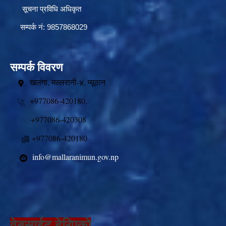
सूचना प्रविधि अधिकृत
सम्पर्क नं: 9857868029
सम्पर्क विवरण
खलंगा, मल्लरानी-४, प्यूठान
+977086-420180,
+977086-420308
+977086-420180
info@mallaranimun.gov.np
वेबसाईट हेरिएको