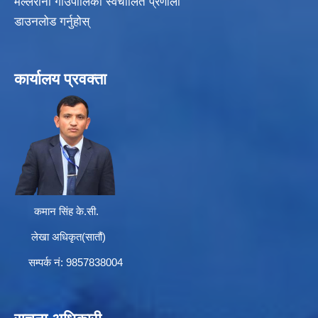
मल्लरानी गाउँपालिका स्वचालित प्रणाली
डाउनलोड गर्नुहोस्
कार्यालय प्रवक्ता
कमान सिंह के.सी.
लेखा अधिकृत(सातौं)
सम्पर्क न‌ं: 9857838004