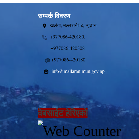
सम्पर्क विवरण
खलंगा, मल्लरानी-४, प्यूठान
+977086-420180,
+977086-420308
+977086-420180
info@mallaranimun.gov.np
वेबसाईट हेरिएको