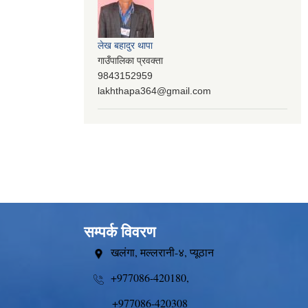
लेख बहादुर थापा
गाउँपालिका प्रवक्ता
9843152959
lakhthapa364@gmail.com
सम्पर्क विवरण
खलंगा, मल्लरानी-४, प्यूठान
+977086-420180,
+977086-420308