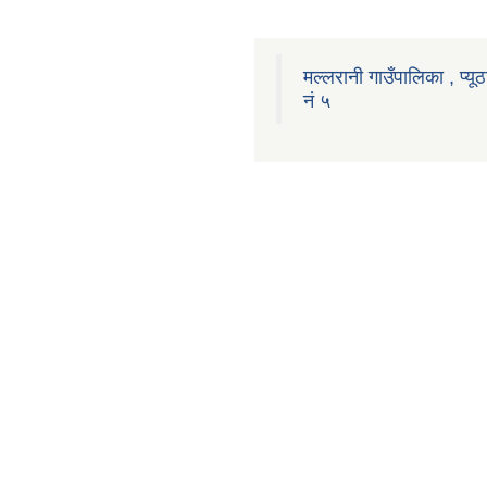
मल्लरानी गाउँपालिका , प्यूठ
नं ५