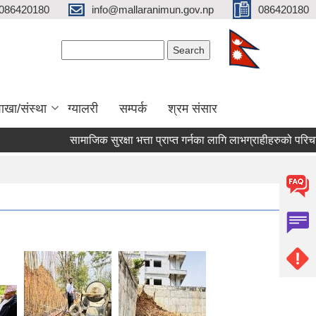
086420180
info@mallaranimun.gov.np
086420180
Search form
Search
ाखा/संस्था
ग्यालरी
सम्पर्क
श्रम संसार
सामाजिक सुरक्षा भत्ता प्राप्त गर्नका लागि लाभग्राहीहरुको परिचयपत्र