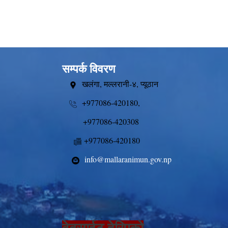
सम्पर्क विवरण
खलंगा, मल्लरानी-४, प्यूठान
+977086-420180,
+977086-420308
+977086-420180
info@mallaranimun.gov.np