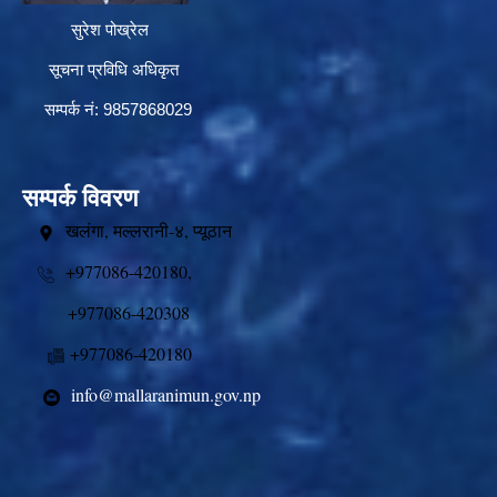
सुरेश पोख्रेल
सूचना प्रविधि अधिकृत
सम्पर्क नं: 9857868029
सम्पर्क विवरण
खलंगा, मल्लरानी-४, प्यूठान
+977086-420180,
+977086-420308
+977086-420180
info@mallaranimun.gov.np