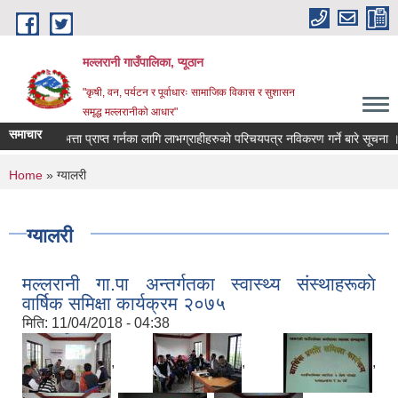
Skip to main content
मल्लरानी गाउँपालिका, प्यूठान
"कृषी, वन, पर्यटन र पूर्वाधारः सामाजिक विकास र सुशासन
समृद्ध मल्लरानीको आधार"
समाचार
 सुरक्षा भत्ता प्राप्त गर्नका लागि लाभग्राहीहरुको परिचयपत्र नविकरण गर्ने बारे सूचना ।
You are here
Home
» ग्यालरी
ग्यालरी
मल्लरानी गा.पा अन्तर्गतका स्वास्थ्य संस्थाहरूकाे
वार्षिक समिक्षा कार्यक्रम २०७५
मिति:
11/04/2018 - 04:38
,
,
,