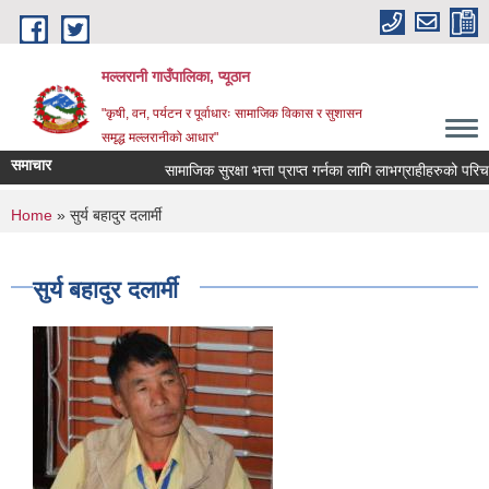
Skip to main content
मल्लरानी गाउँपालिका, प्यूठान
"कृषी, वन, पर्यटन र पूर्वाधारः सामाजिक विकास र सुशासन
समृद्ध मल्लरानीको आधार"
समाचार
सामाजिक सुरक्षा भत्ता प्राप्त गर्नका लागि लाभग्राहीहरुको परिचयप
You are here
Home
» सुर्य बहादुर दलार्मी
सुर्य बहादुर दलार्मी