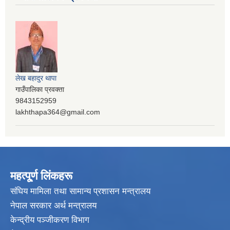
लेख बहादुर थापा
गाउँपालिका प्रवक्ता
9843152959
lakhthapa364@gmail.com
महत्पू्र्ण लिंकहरू
संघिय मामिला तथा सामान्य प्रशासन मन्त्रालय
नेपाल सरकार अर्थ मन्त्रालय
केन्द्रीय पञ्जीकरण विभाग