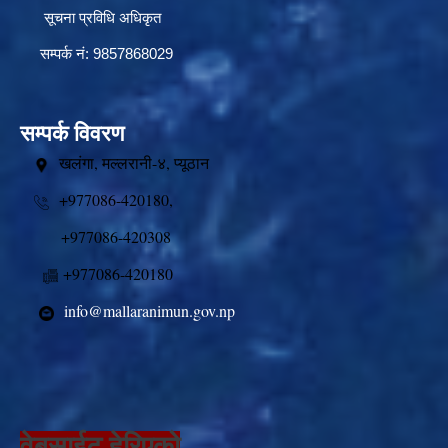
सूचना प्रविधि अधिकृत
सम्पर्क नं: 9857868029
सम्पर्क विवरण
खलंगा, मल्लरानी-४, प्यूठान
+977086-420180,
+977086-420308
+977086-420180
info@mallaranimun.gov.np
वेबसाईट हेरिएको