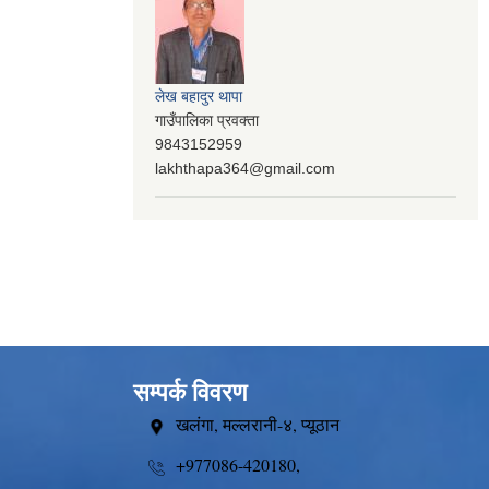
लेख बहादुर थापा
गाउँपालिका प्रवक्ता
9843152959
lakhthapa364@gmail.com
सम्पर्क विवरण
खलंगा, मल्लरानी-४, प्यूठान
+977086-420180,