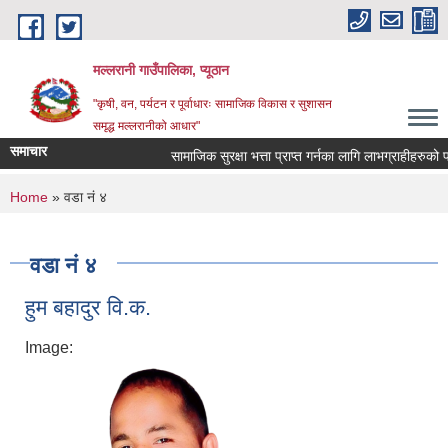
Skip to main content
मल्लरानी गाउँपालिका, प्यूठान
"कृषी, वन, पर्यटन र पूर्वाधारः सामाजिक विकास र सुशासन
समृद्ध मल्लरानीको आधार"
समाचार
सामाजिक सुरक्षा भत्ता प्राप्त गर्नका लागि लाभग्राहीहरुको पर
You are here
Home
» वडा नं ४
वडा नं ४
हुम बहादुर वि.क.
Image: