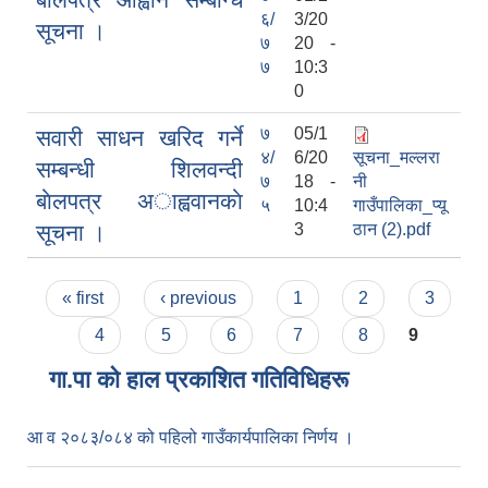
६/
3/20
सूचना ।
७
20 -
७
10:3
0
७
05/1
सवारी साधन खरिद गर्ने
४/
6/20
सूचना_मल्लरा
सम्बन्धी शिलवन्दी
७
18 -
नी
बाेलपत्र अाह्ववानकाे
५
10:4
गाउँपालिका_प्यू
सूचना ।
3
ठान (2).pdf
Pages
« first
‹ previous
1
2
3
4
5
6
7
8
9
गा.पा काे हाल प्रकाशित गतिविधिहरू
आ व २०८३/०८४ को पहिलो गाउँकार्यपालिका निर्णय ।