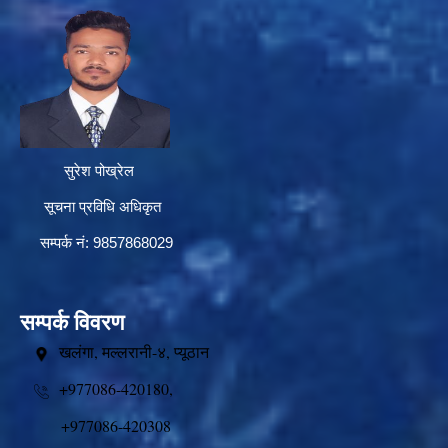
सुरेश पोख्रेल
सूचना प्रविधि अधिकृत
सम्पर्क नं: 9857868029
सम्पर्क विवरण
खलंगा, मल्लरानी-४, प्यूठान
+977086-420180,
+977086-420308