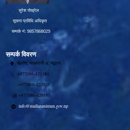
सुरेश पोख्रेल
सूचना प्रविधि अधिकृत
सम्पर्क नं: 9857868029
सम्पर्क विवरण
खलंगा, मल्लरानी-४, प्यूठान
+977086-420180,
+977086-420308
+977086-420180
info@mallaranimun.gov.np