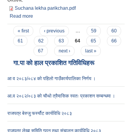
दस्तावेज:
Suchana lekha parikchan.pdf
Read more
about मल्लरानी गाउँपालिका अन्तरगतका सामुदायिक
विधालयहरूकाे लागी लेखा परीक्षण सम्बन्धि सूचना ।
Pages
« first
‹ previous
…
59
60
61
62
63
64
65
66
67
next ›
last »
गा.पा काे हाल प्रकाशित गतिविधिहरू
आ व २०८३/०८४ को पहिलो गाउँकार्यपालिका निर्णय ।
आ.व २०८२/०८३ को चौथो त्रैमासिक स्वतः प्रकाशन सम्बन्धमा ।
राजपत्र बेरुजु फर्स्यौट कार्यविधि २०८३
राजपत्र लेखा समिति गठन तथा संचालन कार्यविधि २०८३