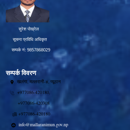
सुरेश पोख्रेल
सूचना प्रविधि अधिकृत
सम्पर्क नं: 9857868029
सम्पर्क विवरण
खलंगा, मल्लरानी-४, प्यूठान
+977086-420180,
+977086-420308
+977086-420180
info@mallaranimun.gov.np