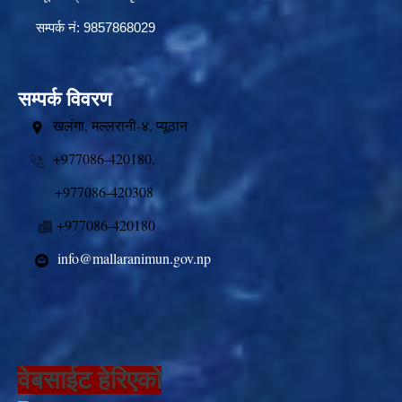
सम्पर्क नं: 9857868029
सम्पर्क विवरण
खलंगा, मल्लरानी-४, प्यूठान
+977086-420180,
+977086-420308
+977086-420180
info@mallaranimun.gov.np
वेबसाईट हेरिएको