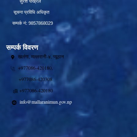
सुरेश पोख्रेल
सूचना प्रविधि अधिकृत
सम्पर्क नं: 9857868029
सम्पर्क विवरण
खलंगा, मल्लरानी-४, प्यूठान
+977086-420180,
+977086-420308
+977086-420180
info@mallaranimun.gov.np