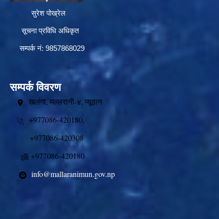
सुरेश पोख्रेल
सूचना प्रविधि अधिकृत
सम्पर्क नं: 9857868029
सम्पर्क विवरण
खलंगा, मल्लरानी-४, प्यूठान
+977086-420180,
+977086-420308
+977086-420180
info@mallaranimun.gov.np