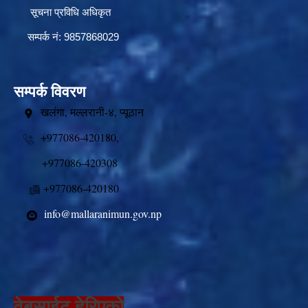
सूचना प्रविधि अधिकृत
सम्पर्क नं: 9857868029
सम्पर्क विवरण
खलंगा, मल्लरानी-४, प्यूठान
+977086-420180,
+977086-420308
+977086-420180
info@mallaranimun.gov.np
वेबसाईट हेरिएको