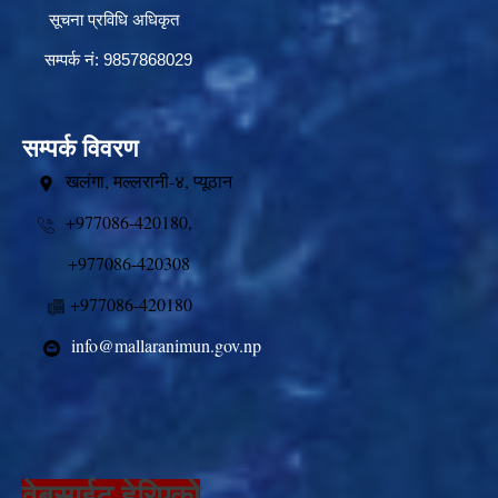
सूचना प्रविधि अधिकृत
सम्पर्क नं: 9857868029
सम्पर्क विवरण
खलंगा, मल्लरानी-४, प्यूठान
+977086-420180,
+977086-420308
+977086-420180
info@mallaranimun.gov.np
वेबसाईट हेरिएको