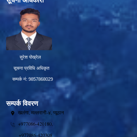
सूचना अधिकारी
सुरेश पोख्रेल
सूचना प्रविधि अधिकृत
सम्पर्क नं: 9857868029
सम्पर्क विवरण
खलंगा, मल्लरानी-४, प्यूठान
+977086-420180,
+977086-420308