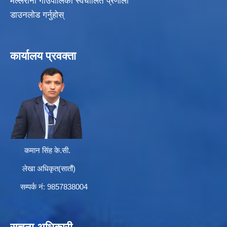
मल्लरानी गाउँपालिका स्वचालित प्रणाली
डाउनलोड गर्नुहोस्
कार्यालय प्रवक्ता
कमान सिंह के.सी.
लेखा अधिकृत(सातौं)
सम्पर्क न‌ं: 9857838004