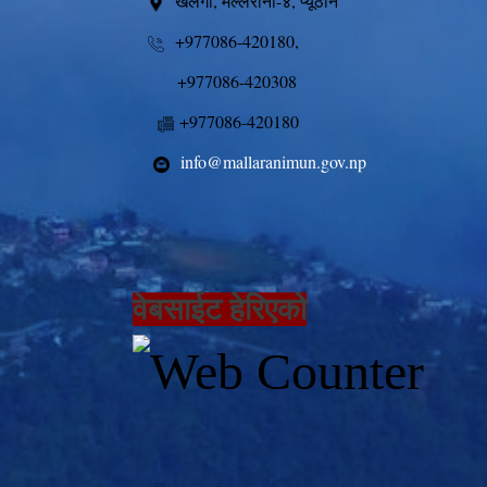
खलंगा, मल्लरानी-४, प्यूठान
+977086-420180,
+977086-420308
+977086-420180
info@mallaranimun.gov.np
वेबसाईट हेरिएको