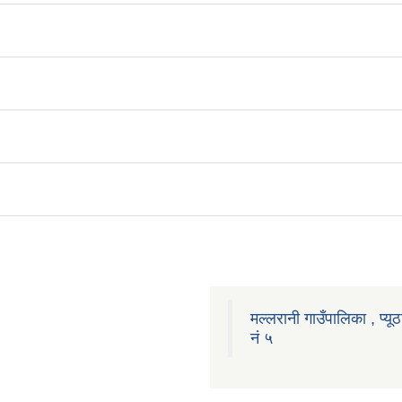
मल्लरानी गाउँपालिका , प्यूठ
नं ५