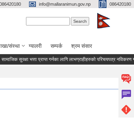
086420180
info@mallaranimun.gov.np
086420180
Search form
Search
ाखा/संस्था
ग्यालरी
सम्पर्क
श्रम संसार
ाजिक सुरक्षा भत्ता प्राप्त गर्नका लागि लाभग्राहीहरुको परिचयपत्र नविकरण गर्ने ब