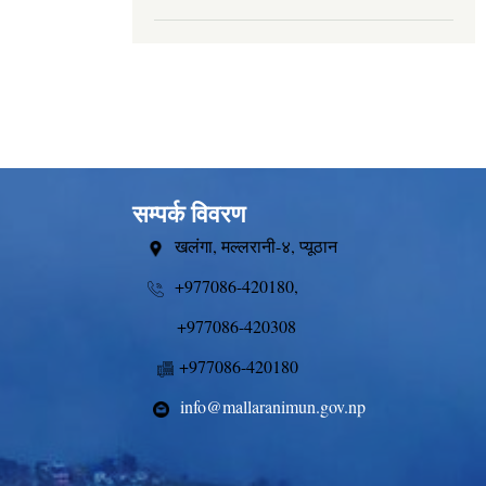
सम्पर्क विवरण
खलंगा, मल्लरानी-४, प्यूठान
+977086-420180,
+977086-420308
+977086-420180
info@mallaranimun.gov.np