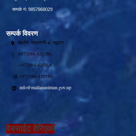
सम्पर्क नं: 9857868029
सम्पर्क विवरण
खलंगा, मल्लरानी-४, प्यूठान
+977086-420180,
+977086-420308
+977086-420180
info@mallaranimun.gov.np
वेबसाईट हेरिएको