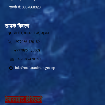
सम्पर्क नं: 9857868029
सम्पर्क विवरण
खलंगा, मल्लरानी-४, प्यूठान
+977086-420180,
+977086-420308
+977086-420180
info@mallaranimun.gov.np
वेबसाईट हेरिएको