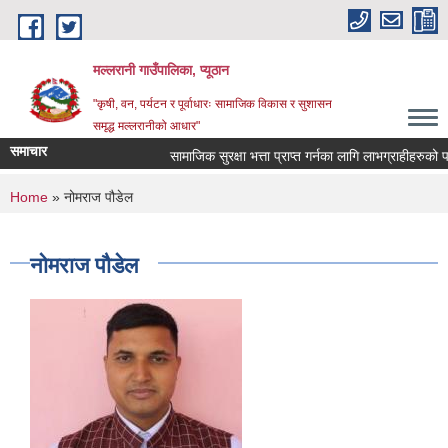
Skip to main content
मल्लरानी गाउँपालिका, प्यूठान
"कृषी, वन, पर्यटन र पूर्वाधारः सामाजिक विकास र सुशासन
समृद्ध मल्लरानीको आधार"
समाचार
सामाजिक सुरक्षा भत्ता प्राप्त गर्नका लागि लाभग्राहीहरुको पर
You are here
Home
» नोमराज पौडेल
नोमराज पौडेल