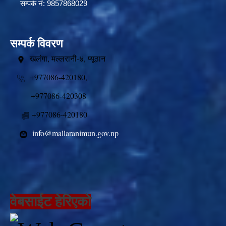
सम्पर्क नं: 9857868029
सम्पर्क विवरण
खलंगा, मल्लरानी-४, प्यूठान
+977086-420180,
+977086-420308
+977086-420180
info@mallaranimun.gov.np
वेबसाईट हेरिएको