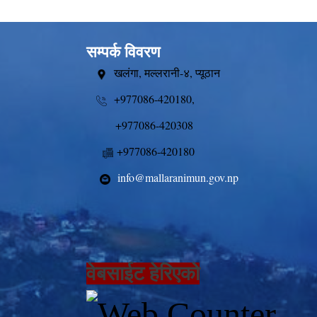
सम्पर्क विवरण
खलंगा, मल्लरानी-४, प्यूठान
+977086-420180,
+977086-420308
+977086-420180
info@mallaranimun.gov.np
वेबसाईट हेरिएको