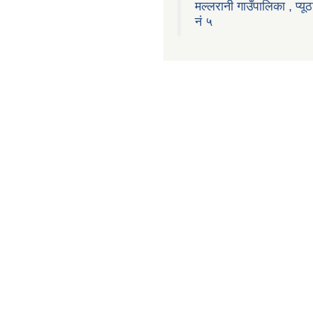
मल्लरानी गाउँपालिका , प्यूठ
नं ५