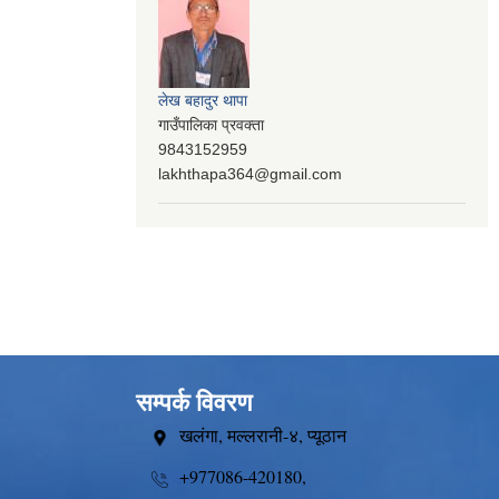
लेख बहादुर थापा
गाउँपालिका प्रवक्ता
9843152959
lakhthapa364@gmail.com
सम्पर्क विवरण
खलंगा, मल्लरानी-४, प्यूठान
+977086-420180,