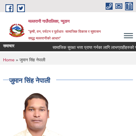
Skip to main content
मल्लरानी गाउँपालिका, प्यूठान
"कृषी, वन, पर्यटन र पूर्वाधारः सामाजिक विकास र सुशासन
समृद्ध मल्लरानीको आधार"
समाचार
सामाजिक सुरक्षा भत्ता प्राप्त गर्नका लागि लाभग्राहीहरुको प
You are here
Home
» जुमान सिंह नेपाली
जुमान सिंह नेपाली