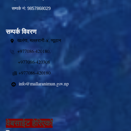
सम्पर्क नं: 9857868029
सम्पर्क विवरण
खलंगा, मल्लरानी-४, प्यूठान
+977086-420180,
+977086-420308
+977086-420180
info@mallaranimun.gov.np
वेबसाईट हेरिएको