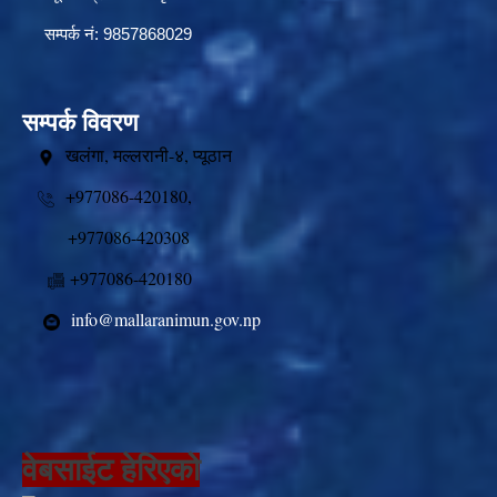
सम्पर्क नं: 9857868029
सम्पर्क विवरण
खलंगा, मल्लरानी-४, प्यूठान
+977086-420180,
+977086-420308
+977086-420180
info@mallaranimun.gov.np
वेबसाईट हेरिएको