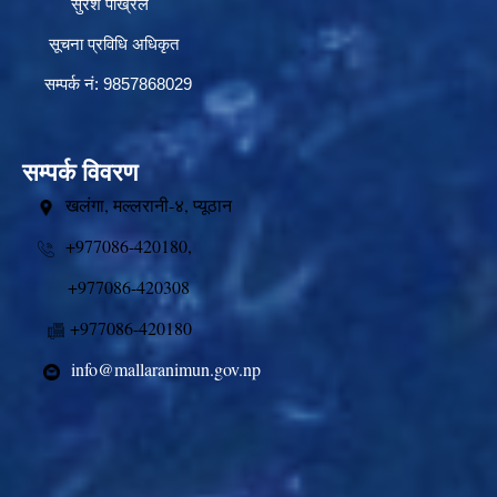
सुरेश पोख्रेल
सूचना प्रविधि अधिकृत
सम्पर्क नं: 9857868029
सम्पर्क विवरण
खलंगा, मल्लरानी-४, प्यूठान
+977086-420180,
+977086-420308
+977086-420180
info@mallaranimun.gov.np