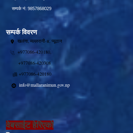
सम्पर्क नं: 9857868029
सम्पर्क विवरण
खलंगा, मल्लरानी-४, प्यूठान
+977086-420180,
+977086-420308
+977086-420180
info@mallaranimun.gov.np
वेबसाईट हेरिएको