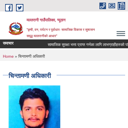
Skip to main content
मल्लरानी गाउँपालिका, प्यूठान
"कृषी, वन, पर्यटन र पूर्वाधारः सामाजिक विकास र सुशासन
समृद्ध मल्लरानीको आधार"
समाचार
सामाजिक सुरक्षा भत्ता प्राप्त गर्नका लागि लाभग्राहीहरुको पर
You are here
Home
» चिन्तामणी अधिकारी
चिन्तामणी अधिकारी