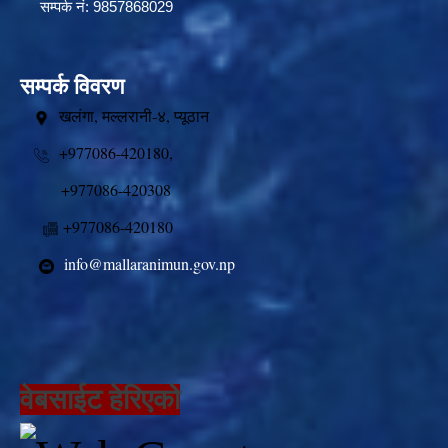
सम्पर्क नं: 9857868029
सम्पर्क विवरण
खलंगा, मल्लरानी-४, प्यूठान
+977086-420180,
+977086-420308
+977086-420180
info@mallaranimun.gov.np
वेबसाईट हेरिएको