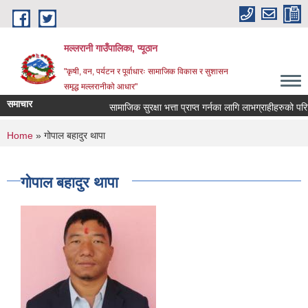
Skip to main content
मल्लरानी गाउँपालिका, प्यूठान
"कृषी, वन, पर्यटन र पूर्वाधारः सामाजिक विकास र सुशासन
समृद्ध मल्लरानीको आधार"
समाचार
सामाजिक सुरक्षा भत्ता प्राप्त गर्नका लागि लाभग्राहीहरुको परिच
You are here
Home
» गोपाल बहादुर थापा
गोपाल बहादुर थापा