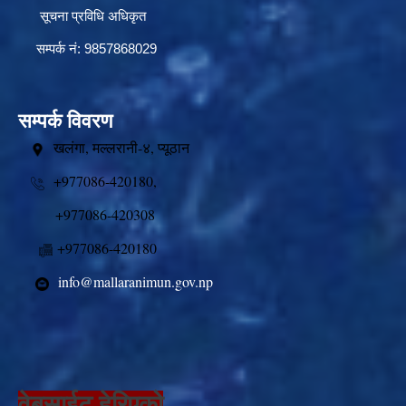
सूचना प्रविधि अधिकृत
सम्पर्क नं: 9857868029
सम्पर्क विवरण
खलंगा, मल्लरानी-४, प्यूठान
+977086-420180,
+977086-420308
+977086-420180
info@mallaranimun.gov.np
वेबसाईट हेरिएको