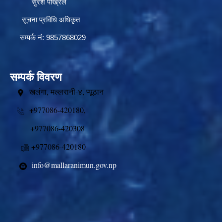
सुरेश पोख्रेल
सूचना प्रविधि अधिकृत
सम्पर्क नं: 9857868029
सम्पर्क विवरण
खलंगा, मल्लरानी-४, प्यूठान
+977086-420180,
+977086-420308
+977086-420180
info@mallaranimun.gov.np