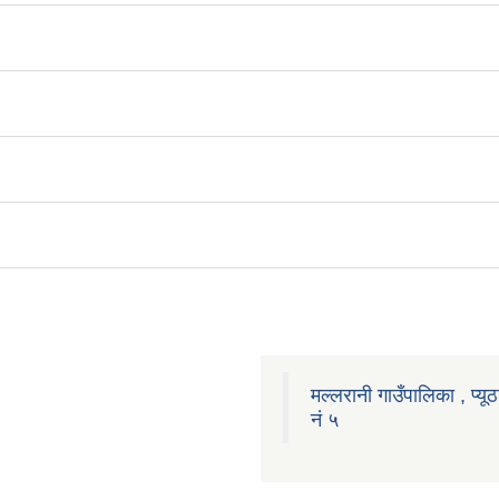
मल्लरानी गाउँपालिका , प्यूठ
नं ५