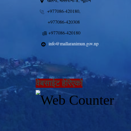
खलंगा, मल्लरानी-४, प्यूठान
+977086-420180,
+977086-420308
+977086-420180
info@mallaranimun.gov.np
वेबसाईट हेरिएको