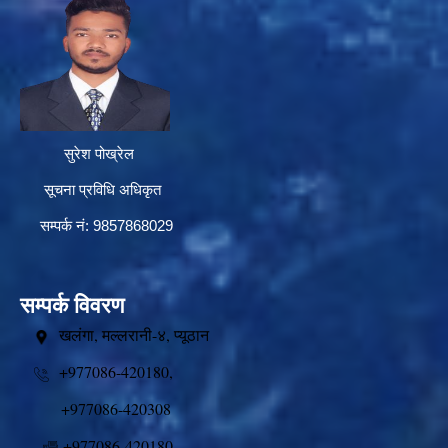
सुरेश पोख्रेल
सूचना प्रविधि अधिकृत
सम्पर्क नं: 9857868029
सम्पर्क विवरण
खलंगा, मल्लरानी-४, प्यूठान
+977086-420180,
+977086-420308
+977086-420180