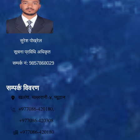
सुरेश पोख्रेल
सूचना प्रविधि अधिकृत
सम्पर्क नं: 9857868029
सम्पर्क विवरण
खलंगा, मल्लरानी-४, प्यूठान
+977086-420180,
+977086-420308
+977086-420180