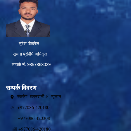
सुरेश पोख्रेल
सूचना प्रविधि अधिकृत
सम्पर्क नं: 9857868029
सम्पर्क विवरण
खलंगा, मल्लरानी-४, प्यूठान
+977086-420180,
+977086-420308
+977086-420180