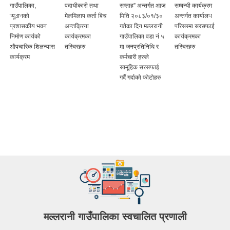
गाउँपालिका,
पदाधीकारी तथा
सप्ताह” अन्तर्गत आज
सम्बन्धी कार्यक्रम
क
प्यूठानको
मेलमिलाप कर्ता बिच
मिति २०८३/०१/३०
अन्तर्गत कार्यालय
प्रशासकीय भवन
अन्तक्रिया
गतेका दिन मल्लरानी
परिसरमा सरसफाई
निर्माण कार्यको
कार्यक्रमका
गाउँपालिका वडा नं ५
कार्यक्रमका
औपचारिक शिलन्यास
तस्विरहरु
मा जनप्रतिनिधि र
तस्विरहरु
कार्यक्रम
कर्मचारी हरुले
सामूहिक सरसफाई
गर्दै गर्दाको फोटोहरु
मल्लरानी गाउँपालिका स्वचालित प्रणाली