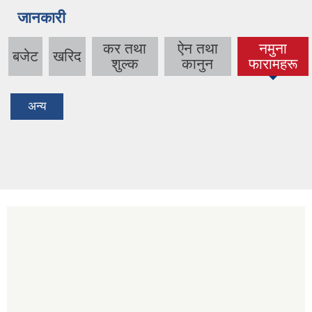
जानकारी
कर तथा
ऐन तथा
नमुना
बजेट
खरिद
(active
शुल्क
कानुन
फारामहरू
tab)
अन्य