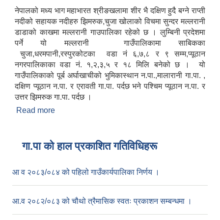
नेपालको मध्य भाग महाभारत श्रीङखलामा शीर भै दक्षिण हुदै बग्ने राप्ती
नदीको सहायक नदीहरु झिमरुक,चुजा खोलाको विचमा सुन्दर मल्लरानी
डाडाको काखमा मल्लरानी गाउपालिका रहेको छ । लुम्बिनी प्रदेशमा
पर्ने यो मल्लरानी गाउँपालिकामा साबिकका
चुजा,धरमपानी,रस्पुरकोटका वडा नं ६,७,८ र ९ सम्म,प्यूठान
नगरपालिकाका वडा नं. १,२,३,५ र १८ मिलि बनेको छ । यो
गाउँपालिकाको पूर्ब अर्घाखाचीको भुमिकास्थान न.पा.,मालारानी गा.पा. ,
दक्षिण प्यूठान न.पा. र एरावती गा.पा. पर्दछ भने पश्चिम प्यूठान न.पा. र
उत्तर झिमरुक गा.पा. पर्दछ ।
Read more
about मल्लरानी गाउँपालिकाकाे संक्षिप्त परिचय
गा.पा काे हाल प्रकाशित गतिविधिहरू
आ व २०८३/०८४ को पहिलो गाउँकार्यपालिका निर्णय ।
आ.व २०८२/०८३ को चौथो त्रैमासिक स्वतः प्रकाशन सम्बन्धमा ।